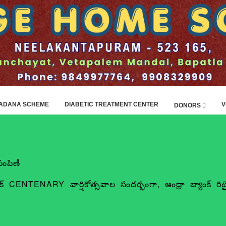
ADANA SCHEME
DIABETIC TREATMENT CENTER
V
DONORS
 పంపిణీ
క్ CENTENARY వార్షికోత్సవాల సందర్భంగా, ఆంధ్రా బ్యాంక్ రిటైర్