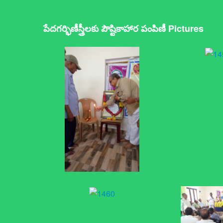
పేదగర్భిణీస్త్రీలకు పౌష్టికాహార పంపిణీ Pictures