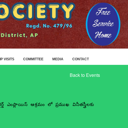
IP VISITS
COMMITTEE
MEDIA
CONTACT
Back to Events
డ్ ఎంప్లాయిస్ ఆశ్రమం లో ప్రముఖ వినీతస్త్రీలకు