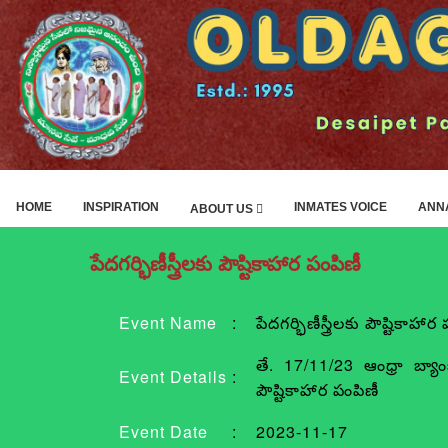
HOME
INSPIRATION
INMATES VOICE
ANN
ABOUT US
పేదగర్భిణీస్త్రీలకు పౌష్టికాహార పంపిణీ
Event Name
:
పేదగర్భిణీస్త్రీలకు పౌష్టికాహార
తే. 17/11/23 ఆంధ్రా బ్యాం
Event Details
:
పౌష్టికాహార పంపిణీ
Event Date
:
2023-11-17