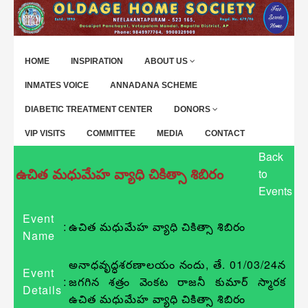
HOME
INSPIRATION
ABOUT US
INMATES VOICE
ANNADANA SCHEME
DIABETIC TREATMENT CENTER
DONORS
VIP VISITS
COMMITTEE
MEDIA
CONTACT
Back
ఉచిత మధుమేహ వ్యాధి చికిత్సా శిబిరం
to
Events
Event
:
ఉచిత మధుమేహ వ్యాధి చికిత్సా శిబిరం
Name
అనాధవృద్ధశరణాలయం నందు, తే. 01/03/24న
Event
:
జగగిన శత్రం వెంకట రాజనీ కుమార్ స్మారక
Details
ఉచిత మధుమేహ వ్యాధి చికిత్సా శిబిరం