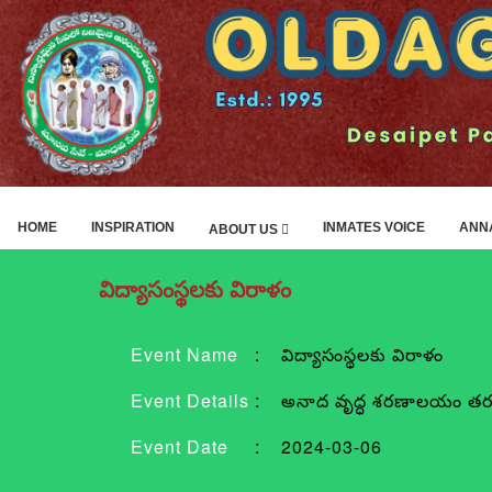
HOME
INSPIRATION
INMATES VOICE
ANN
ABOUT US
విద్యాసంస్థలకు విరాళం
Event Name
:
విద్యాసంస్థలకు విరాళం
Event Details
:
అనాద వృద్ధ శరణాలయం తరపున, 
Event Date
:
2024-03-06