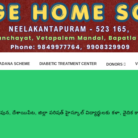
ADANA SCHEME
DIABETIC TREATMENT CENTER
V
DONORS
దేశాయిపేట, జిల్లా పరిషత్ హైస్కూల్ విద్యార్థులకు కళా, వైదిక కా