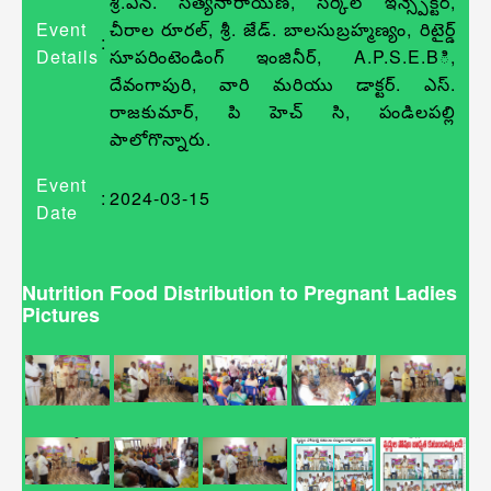
శ్రీ.ఎన్. సత్యనారాయణ, సర్కిల్ ఇన్స్పెక్టర్,
Event
చీరాల రూరల్, శ్రీ. జేడ్. బాలసుబ్రహ్మణ్యం, రిటైర్డ్
:
Details
సూపరింటెండింగ్ ఇంజినీర్, A.P.S.E.Bి,
దేవంగాపురి, వారి మరియు డాక్టర్. ఎస్.
రాజకుమార్, పి హెచ్ సి, పండిలపల్లి
పాలోగొన్నారు.
Event
:
2024-03-15
Date
Nutrition Food Distribution to Pregnant Ladies
Pictures