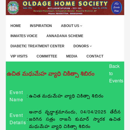
HOME
INSPIRATION
ABOUT US
INMATES VOICE
ANNADANA SCHEME
DIABETIC TREATMENT CENTER
DONORS
VIP VISITS
COMMITTEE
MEDIA
CONTACT
Back
ఉచిత మధుమేహ వ్యాధి చికిత్సా శిబిరం
to
Events
Event
:
ఉచిత మధుమేహ వ్యాధి చికిత్సా శిబిరం
Name
అనాధ వృద్ధాశ్రమానందు, 04/04/2025 తేదీన
Event
:
జరిగిన సత్రం రాజనీ కుమార్ స్మారక ఉచిత
Details
మధుమేహ వ్యాధి చికిత్సా శిబిరం